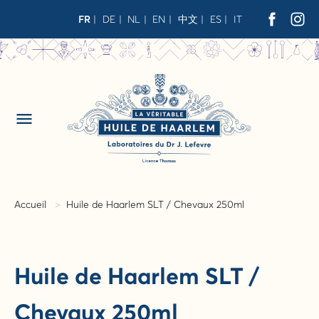
FR
DE
NL
EN
中文
ES
IT
menu
Accueil
Huile de Haarlem SLT / Chevaux 250ml
Huile de Haarlem SLT /
Chevaux 250ml