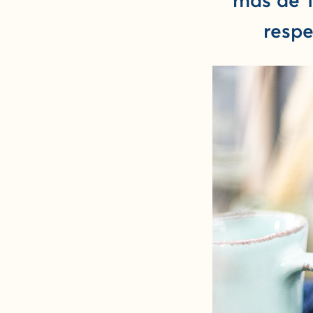
más de 1
respe