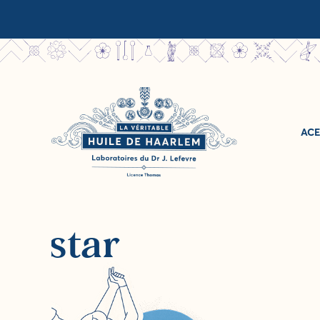
ACE
A
la