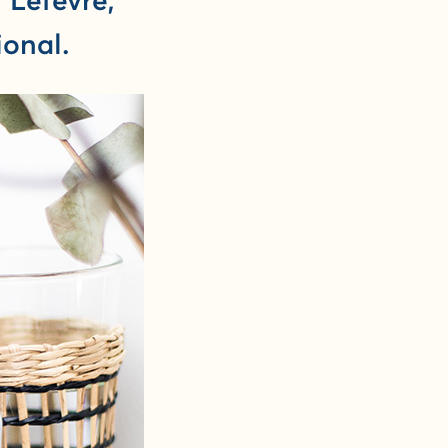
 Lefevre,
ional.