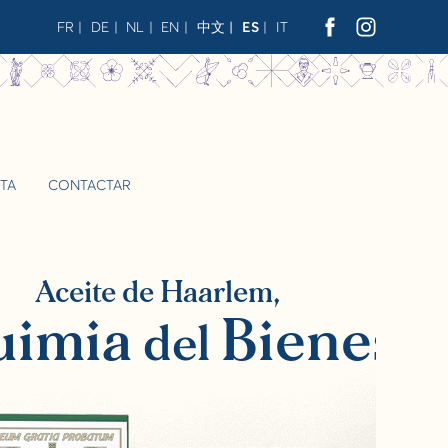
FR
DE
NL
EN
中文
ES
IT
TA
CONTACTAR
star