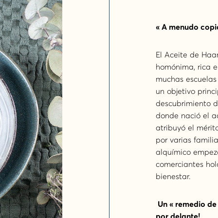
« A menudo copi
El Aceite de Haa
homónima, rica e
muchas escuelas 
un objetivo princ
descubrimiento de
donde nació el ac
atribuyó el méri
por varias famil
alquímico empezó
comerciantes hol
bienestar.
Un « remedio de l
por delante!